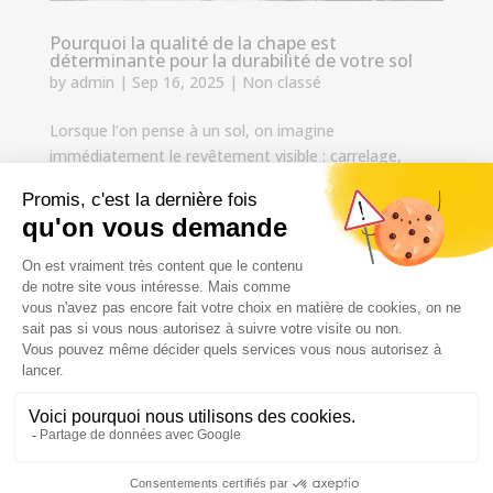
Pourquoi la qualité de la chape est
déterminante pour la durabilité de votre sol
by
admin
|
Sep 16, 2025
|
Non classé
Lorsque l’on pense à un sol, on imagine
immédiatement le revêtement visible : carrelage,
parquet, vinyle ou encore pierre naturelle. Pourtant, la
véritable base qui conditionne la solidité et la
longévité de ce revêtement se trouve en dessous : la
chape. Trop souvent...