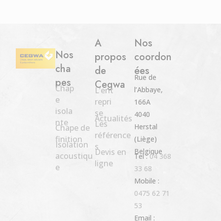
A
Nos
Nos
propos
coordon
cha
de
ées
Rue de
pes
Cegwa
Chap
L’ent
l’Abbaye,
e
repri
166A
isola
se
4040
Actualités
nte
Les
Herstal
Chape de
référence
finition
(Liège)
Isolation
s
Devis en
Belgique
acoustiqu
Tel :
04 368
ligne
e
33 68
Mobile :
0475 62 71
53
Email :