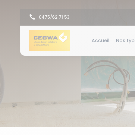

0475/62 71 53
Accueil
Nos ty