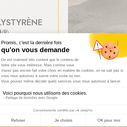
OLYSTYRÈNE
M®
ier léger et béton
n Politerm® sont des
ts dont les masses
 celles de bétons
masse est obtenue par
ionnels au profit de
ITERM®.